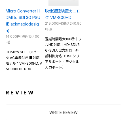
Micro Converter H
映像遅延装置カコロ
DMI to SDI 3G PSU
ク VM-800HD
219,000円(税込240,90
(Blackmagicdesig
0円)
n)
14,000円(税込15,400
遅延時間最大160秒｜フ
円)
ルHD対応｜HD-SDI/3
G-SDI入出力対応｜外
HDMI to SDI コンバー
部制御対応（USBシリ
タ AC電源付き ■対応
アルポート／デジタル
モデル：VM-800HD, V
入力ポート）
M-800HD-PCB
REVIEW
WRITE REVIEW